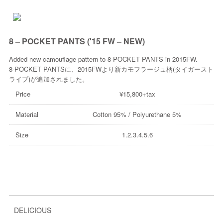
8 – POCKET PANTS ('15 FW – NEW)
Added new camouflage pattern to 8-POCKET PANTS in 2015FW.
8-POCKET PANTSに、2015FWより新カモフラージュ柄(タイガースト
ライプ)が追加されました。
Price
¥15,800+tax
Material
Cotton 95% / Polyurethane 5%
Size
1.2.3.4.5.6
DELICIOUS