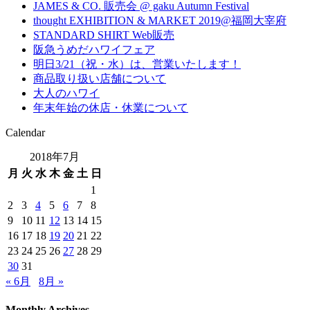
JAMES & CO. 販売会 @ gaku Autumn Festival
thought EXHIBITION & MARKET 2019@福岡大宰府
STANDARD SHIRT Web販売
阪急うめだハワイフェア
明日3/21（祝・水）は、営業いたします！
商品取り扱い店舗について
大人のハワイ
年末年始の休店・休業について
Calendar
2018年7月
月
火
水
木
金
土
日
1
2
3
4
5
6
7
8
9
10
11
12
13
14
15
16
17
18
19
20
21
22
23
24
25
26
27
28
29
30
31
« 6月
8月 »
Monthly Archives