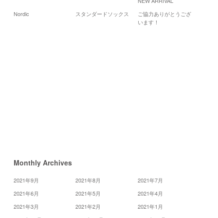
NEW ARRIVAL
20
Nordic
スタンダードソックス
ご協力ありがとうござ
月
火
水
います！
5
6
7
12
13
14
19
21
20
26
27
28
«
2
月
4
月
»
Monthly Archives
2021年9月
2021年8月
2021年7月
2021年6月
2021年5月
2021年4月
2021年3月
2021年2月
2021年1月