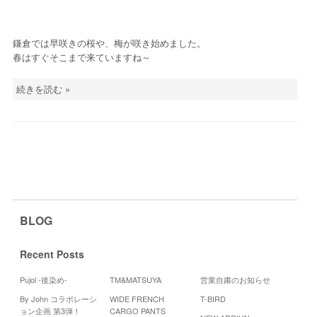
鎌倉では早咲きの桜や、梅が咲き始めました。
春はすぐそこまで来ていますね～
続きを読む »
BLOG
Recent Posts
Pujol -後染め-
TM&MATSUYA
営業自粛のお知らせ
By John コラボレーシ
WIDE FRENCH
T-BIRD
Cale
ョン企画 第3弾！
CARGO PANTS