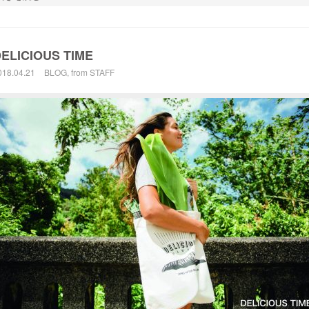
ELICIOUS TIME
018.04.21
BLOG
,
from STAFF