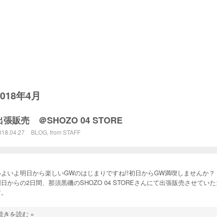
2018年4月
出張販売 ＠SHOZO 04 STORE
018.04.27
BLOG
,
from STAFF
いよいよ明日から楽しいGWのはじまりですね!!初日からGW満喫しませんか？
明日からの2日間、那須黒磯のSHOZO 04 STOREさんにて出張販売させてい
す。
続きを読む »