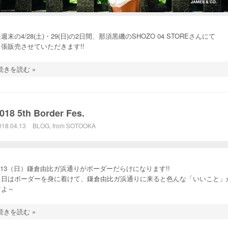
週末の4/28(土)・29(日)の2日間、那須黒磯のSHOZO 04 STOREさんにて
出張販売させていただきます!!
続きを読む »
018 5th Border Fes.
018.04.13
BLOG
,
from SOTOOKA
5/13（日）鎌倉由比ガ浜通りがボーダーだらけになります!!
当日はボーダーを身に着けて、鎌倉由比ガ浜通りに来ると色んな「いいこと」
すよ～
続きを読む »