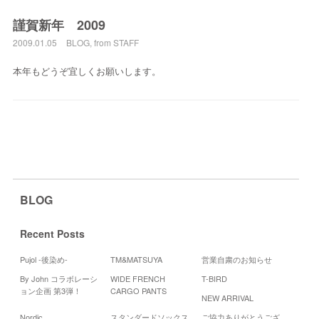
謹賀新年 2009
2009.01.05
BLOG
,
from STAFF
本年もどうぞ宜しくお願いします。
BLOG
Recent Posts
Pujol -後染め-
TM&MATSUYA
営業自粛のお知らせ
By John コラボレーシ
WIDE FRENCH
T-BIRD
Cale
ョン企画 第3弾！
CARGO PANTS
NEW ARRIVAL
20
Nordic
スタンダードソックス
ご協力ありがとうござ