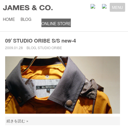
MENU
HOME
BLOG
ONLINE STORE
2009年1月
09′ STUDIO ORIBE S/S new-4
2009.01.28
BLOG
,
STUDIO ORIBE
続きを読む »