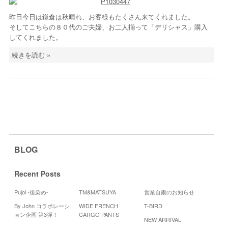
昨日今日は鎌倉は秋晴れ、お客様もたくさん来てくれました。
そしてこちらの８０代のご夫婦、お二人揃って「デリシャス」購入
してくれました。
続きを読む »
BLOG
Recent Posts
Pujol -後染め-
TM&MATSUYA
営業自粛のお知らせ
By John コラボレーシ
WIDE FRENCH
T-BIRD
Cale
ョン企画 第3弾！
CARGO PANTS
NEW ARRIVAL
201