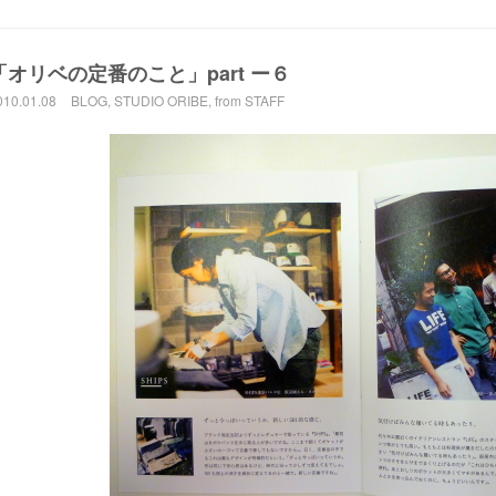
「オリベの定番のこと」part ー６
010.01.08
BLOG
,
STUDIO ORIBE
,
from STAFF