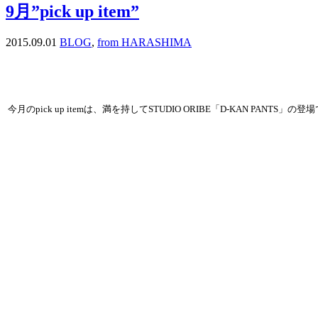
9月”pick up item”
2015.09.01
BLOG
,
from HARASHIMA
今月のpick up itemは、満を持してSTUDIO ORIBE「D-KAN PANTS」の登