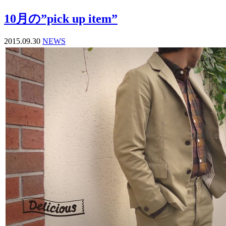
10月の”pick up item”
2015.09.30
NEWS