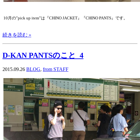
10月の”pick up item”は『CHINO JACKET』『CHINO PANTS』です。
続きを読む »
D-KAN PANTSのこと_4
2015.09.26
BLOG
,
from STAFF