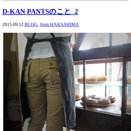
D-KAN PANTSのこと_2
2015.09.12
BLOG
,
from HARASHIMA