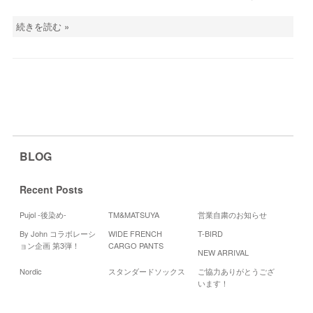
続きを読む »
BLOG
Recent Posts
Pujol -後染め-
TM&MATSUYA
営業自粛のお知らせ
By John コラボレーシ
WIDE FRENCH
T-BIRD
Cale
ョン企画 第3弾！
CARGO PANTS
NEW ARRIVAL
20
Nordic
スタンダードソックス
ご協力ありがとうござ
月
火
水
います！
1
6
7
8
13
14
15