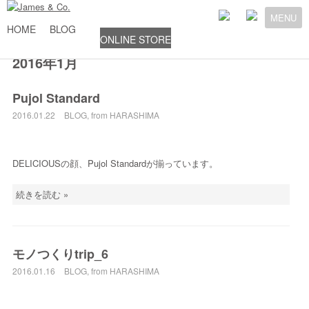
MENU
HOME
BLOG
ONLINE STORE
2016年1月
Pujol Standard
2016.01.22
BLOG
,
from HARASHIMA
DELICIOUSの顔、Pujol Standardが揃っています。
続きを読む »
モノつくりtrip_6
2016.01.16
BLOG
,
from HARASHIMA