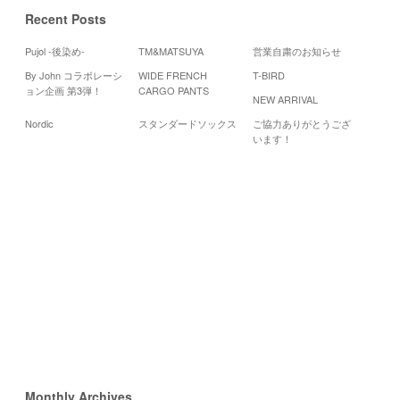
Recent Posts
Pujol -後染め-
TM&MATSUYA
営業自粛のお知らせ
By John コラボレーシ
WIDE FRENCH
T-BIRD
Cale
ョン企画 第3弾！
CARGO PANTS
NEW ARRIVAL
20
Nordic
スタンダードソックス
ご協力ありがとうござ
月
火
水
います！
4
5
6
11
12
13
18
19
20
25
26
27
«
12
月
2
月
»
Monthly Archives