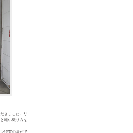
ただきました～リ
ると粗い織り方を
ネン特有の味がで