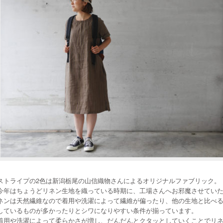
ストライプの2色は新潟栃尾の山信織物さんによるオリジナルファブリック。
今年はちょうどリネン生地を織っている時期に、工場さんへお邪魔させてい
ネンは天然繊維なので着用や洗濯によって繊維が偏ったり、他の生地と比べ
しているものが多かったりとシワになりやすい条件が揃っています。
着用や洗濯によって柔らかさが増し、だんだんとクタッとしていくことでリ