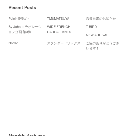
Recent Posts
Pujol -後染め-
TM&MATSUYA
営業自粛のお知らせ
By John コラボレーシ
WIDE FRENCH
T-BIRD
Cale
ョン企画 第3弾！
CARGO PANTS
NEW ARRIVAL
200
Nordic
スタンダードソックス
ご協力ありがとうござ
月
火
水
います！
3
4
5
10
11
12
17
19
18
24
25
26
«
10
月
12
月
»
Monthly Archives