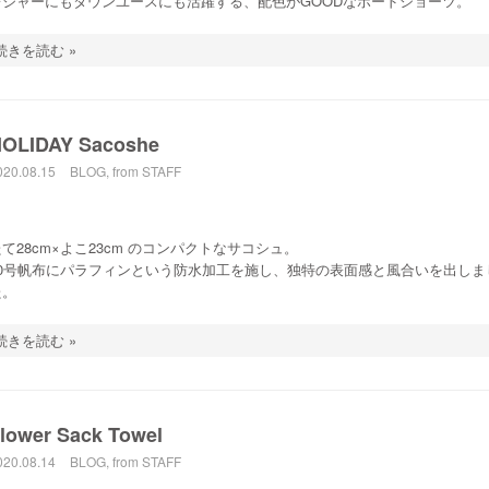
レジャーにもタウンユースにも活躍する、配色がGOODなボードショーツ。
続きを読む »
OLIDAY Sacoshe
020.08.15
BLOG
,
from STAFF
て28cm×よこ23cm のコンパクトなサコシュ。
10号帆布にパラフィンという防水加工を施し、独特の表面感と風合いを出しま
た。
続きを読む »
lower Sack Towel
020.08.14
BLOG
,
from STAFF