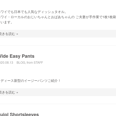
ハワイでも日本でも人気なディッシュタオル。
ハワイ・ローカルのおじいちゃんとおばあちゃんの ご夫妻が手作業で1枚1枚
ています。
続きを読む »
ide Easy Pants
020.08.13
BLOG
,
from STAFF
レディース新型のイージーパンツご紹介！
続きを読む »
ujol Shortsleeves