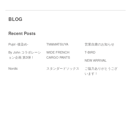
BLOG
Recent Posts
Pujol -後染め-
TM&MATSUYA
営業自粛のお知らせ
By John コラボレーシ
WIDE FRENCH
T-BIRD
Cale
ョン企画 第3弾！
CARGO PANTS
NEW ARRIVAL
20
Nordic
スタンダードソックス
ご協力ありがとうござ
月
火
水
います！
1
6
7
8
13
14
15
20
21
22
27
28
29
«
8
月