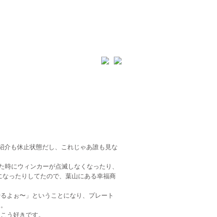
品紹介も休止状態だし、これじゃあ誰も見な
った時にウィンカーが点滅しなくなったり、
になったりしてたので、葉山にある幸福商
やるよぉ〜」ということになり、プレート
了。
っこう好きです。