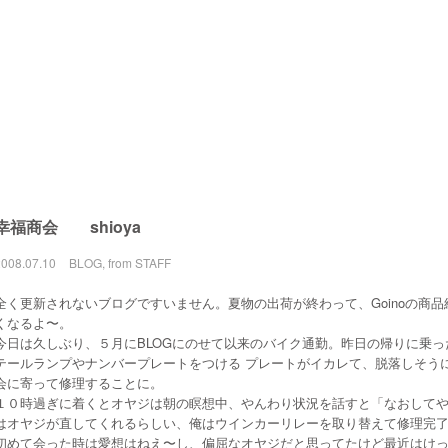
幸福商会 shioya
2008.07.10
BLOG
,
from STAFF
全く更新されないブログですいません。夏物の出荷が終わって、Goinoの商
くなるよ〜。
今日は久しぶり、５月にBLOGにのせて以来のバイク通勤。昨日の帰りに乗
テールランプやナンバープレートをつける プレートがイカレて、脱落しそう
会に寄って修理することに。
１０時過ぎに着くとオヤジは朝の瞑想中、やんわり状況を話すと「なおして
はオヤジが直してくれるらしい、俺はウインカーリレーを取り替えて修理完
初めて会った時は愛想はねえ〜し、偏屈なオヤジだと思ってたけど最近はけ