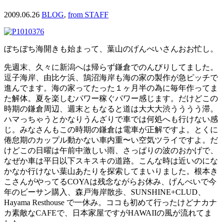
2009.06.26
BLOG
,
from STAFF
ぼちぼち海開きも始まって、葉山のげんべいさんおお忙し。
先週末、久々に新潟へは帰らず鎌倉でのんびりしてました。
逗子海岸、由比ケ浜、鵠沼海岸も海の家の製作が急ピッチで
進んでます。海の家ってたった１ヶ月半の為に毎年作ってま
た解体。夏を楽しむパワー稼ぐパワー感じます。だけどこの
時期の鎌倉周辺、週末ともなると道は大大大渋うううう滞。
ハマっちゃうとかなりうんざりで車では何処へも行けない感
じ。みなさんもこの時期の鎌倉は電車が正解ですよ。とくに
倦怠期のカップル動かない車内重〜い空気ツライですよ。だ
けどこの日曜は午前中激しい雨、さっぱりの波のおかげで、
なぜか車は平日以下スキスキの道路。こんな時は近いのにな
かなか行けない葉山あたりを探索してまいりました。根本き
こさんがやってるCOYAは残念ながらお休み、げんべいで今
年のビーサン購入、森戸海岸散歩、SUNSHINE+CLUD、
Hayama Resthouse で一休み。ココも初めて行ったけどナカナ
カ素敵なCAFEで、日本家屋ですがHAWAIIの風が流れてま