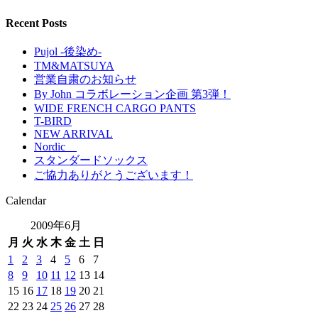
Recent Posts
Pujol -後染め-
TM&MATSUYA
営業自粛のお知らせ
By John コラボレーション企画 第3弾！
WIDE FRENCH CARGO PANTS
T-BIRD
NEW ARRIVAL
Nordic
スタンダードソックス
ご協力ありがとうございます！
Calendar
2009年6月
月
火
水
木
金
土
日
1
2
3
4
5
6
7
8
9
10
11
12
13
14
15
16
17
18
19
20
21
22
23
24
25
26
27
28