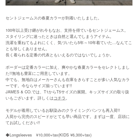
セントジェームスの春夏カラーが到着いたしました。
100年以上受け継がれ今もなお、支持を得ているセントジェームス。
スタイリングに迷ったときは自然と選んでしまうアイテム。
洗濯を重ねてもよれにくく、気づいたら5年～10年着ていた…なんてこ
とも珍しくありません。
長く着られる定番の代表ともいえるのではないでしょうか。
ボーダーは定番カラーに加え、爽やかな春夏カラーをセレクトしまし
た!!無地も豊富にご用意しています。
中でも、無地白はメーカーさんも在庫をきらすことが多い人気なカラ
ーです。今ならサイズ揃っています!!
JAMES & CO.では、T1からT5サイズの展開。キッズサイズの取り扱
いもございます。詳しくは
コチラ
。
モデルが着用しているお馴染みのクライミングパンツも再入荷!!
入荷から完売のスピードがとても早い商品です。まずは一度、店頭に
てお試しください!!
◆Longsleeves ¥10,000+tax(KIDS ¥6,300+tax)