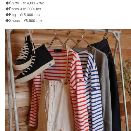
◆Shirts ¥14,000+tax
◆Pants ¥16,000+tax
◆Bag ¥15,000+tax
◆Shoes ¥8,900+tax