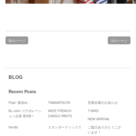
前のページ
次のページ
BLOG
Recent Posts
Pujol -後染め-
TM&MATSUYA
営業自粛のお知らせ
By John コラボレーシ
WIDE FRENCH
T-BIRD
Cal
ョン企画 第3弾！
CARGO PANTS
NEW ARRIVAL
2
Nordic
スタンダードソックス
ご協力ありがとうござ
月
火
います！
1
2