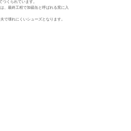
てつくられています。
徴は、最終工程で加硫缶と呼ばれる窯に入
丈夫で壊れにくいシューズとなります。