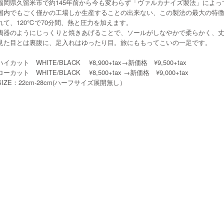
福岡県久留米市で約145年前から今も変わらず「ヴァルカナイズ製法」によっ
国内でもごく僅かの工場しか生産することの出来ない、この製法の最大の特
れて、120℃で70分間、熱と圧力を加えます。
陶器のようにじっくりと焼きあげることで、ソールがしなやかで柔らかく、
見た目とは裏腹に、足入れはゆったり目。旅にももってこいの一足です。
ハイカット WHITE/BLACK ¥8,900+tax→新価格 ¥9,500+tax
ローカット WHITE/BLACK ¥8,500+tax →新価格 ¥9,000+tax
SIZE：22cm-28cm(ハーフサイズ展開無し）