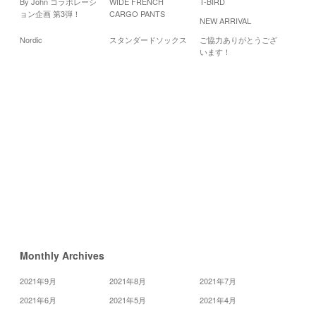
By John コラボレーシ
WIDE FRENCH
T-BIRD
Cale
ョン企画 第3弾！
CARGO PANTS
NEW ARRIVAL
200
Nordic
スタンダードソックス
ご協力ありがとうござ
月
火
水
います！
1
3
2
8
9
10
15
16
17
22
23
24
29
30
31
«
9
月
11
月
»
Monthly Archives
2021年9月
2021年8月
2021年7月
2021年6月
2021年5月
2021年4月