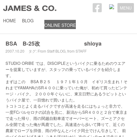
MENU
HOME
BLOG
ONLINE STORE
2007年10月20日
BSA B-25改 shioya
2007.10.20
タグ:
From Staff
BLOG
,
from STAFF
STUDIO ORIBE では、DISCIPLEというバイクに乗るためのウエア
ーを提案していますが、スタッフの乗っているバイクを紹介しま
す。
まずはこの BSA B２５ １９７１年１０月 イギリス生まれ！そ
れまでYAMAHAのSR４００に乗っていた俺が、初めて買ったビンテ
ージ・バイク。 ２０００年ぐらいに、東京日野にあるラビットとい
うバイク屋で、一目惚れで買いました。
トコトコとよく走るバイクですが高速を走るにはちょっと非力で、
一度FCバルセロナの試合を見に、新潟からSR４００と２台で東京ま
で走った帰り、雨の関越自動車道でオーバーヒート、ズーとアクセ
ル全開で走った俺が馬鹿でした。高速道から歩いて降りて、近くの
農家でロープを拝借、雨の中なんとバイク同士でけん引きして、 前
のバイクが上げる水しぶきを浴びながら 次のインターまで走りまし