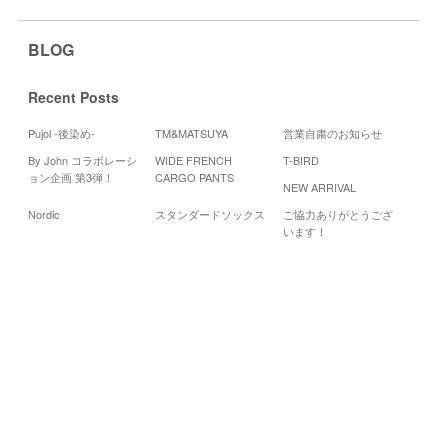
BLOG
Recent Posts
Pujol -後染め-
TM&MATSUYA
営業自粛のお知らせ
By John コラボレーシ
WIDE FRENCH
T-BIRD
Cale
ョン企画 第3弾！
CARGO PANTS
NEW ARRIVAL
20
Nordic
スタンダードソックス
ご協力ありがとうござ
月
火
水
います！
1
2
3
8
9
10
15
17
16
22
24
23
30
31
29
«
2
月
4
月