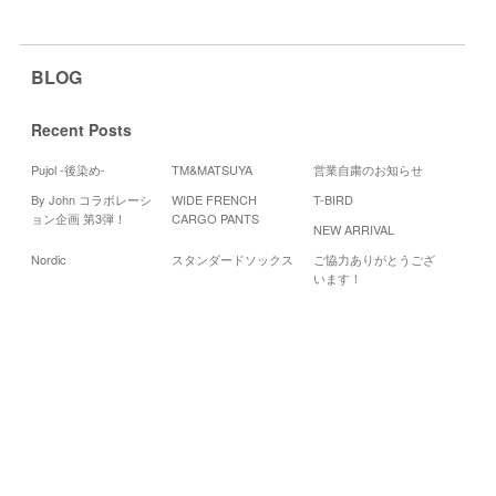
BLOG
Recent Posts
Pujol -後染め-
TM&MATSUYA
営業自粛のお知らせ
By John コラボレーシ
WIDE FRENCH
T-BIRD
Cale
ョン企画 第3弾！
CARGO PANTS
NEW ARRIVAL
201
Nordic
スタンダードソックス
ご協力ありがとうござ
月
火
水
います！
1
2
3
8
9
10
15
16
17
22
23
24
29
30
31
«
8
月
11