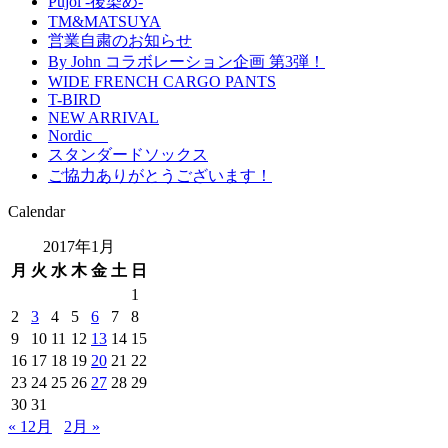
Pujol -後染め-
TM&MATSUYA
営業自粛のお知らせ
By John コラボレーション企画 第3弾！
WIDE FRENCH CARGO PANTS
T-BIRD
NEW ARRIVAL
Nordic
スタンダードソックス
ご協力ありがとうございます！
Calendar
2017年1月
月
火
水
木
金
土
日
1
2
3
4
5
6
7
8
9
10
11
12
13
14
15
16
17
18
19
20
21
22
23
24
25
26
27
28
29
30
31
« 12月
2月 »