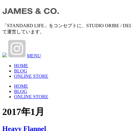
「STANDARD LIFE」をコンセプトに、STUDIO ORIB
て運営しています。
MENU
HOME
BLOG
ONLINE STORE
HOME
BLOG
ONLINE STORE
2017年1月
Heavy Flannel