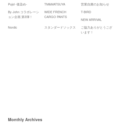
Pujol -後染め-
TM&MATSUYA
営業自粛のお知らせ
By John コラボレーシ
WIDE FRENCH
T-BIRD
Cale
ョン企画 第3弾！
CARGO PANTS
NEW ARRIVAL
20
Nordic
スタンダードソックス
ご協力ありがとうござ
月
火
水
います！
2
3
4
9
10
11
16
17
18
23
24
25
30
«
3
月
5
月
»
Monthly Archives