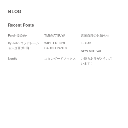
BLOG
Recent Posts
Pujol -後染め-
TM&MATSUYA
営業自粛のお知らせ
By John コラボレーシ
WIDE FRENCH
T-BIRD
Cale
ョン企画 第3弾！
CARGO PANTS
NEW ARRIVAL
20
Nordic
スタンダードソックス
ご協力ありがとうござ
月
火
水
います！
4
5
6
11
12
13
18
19
20
25
26
27
«
1
月
3
月