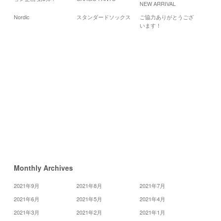
NEW ARRIVAL
20
Nordic
スタンダードソックス
ご協力ありがとうござ
月
火
水
います！
5
6
7
12
13
14
19
20
21
26
27
28
«
7
月
9
月
»
Monthly Archives
2021年9月
2021年8月
2021年7月
2021年6月
2021年5月
2021年4月
2021年3月
2021年2月
2021年1月