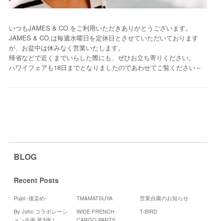
いつもJAMES & CO.をご利用いただきありがとうございます。
JAMES & CO.は毎週水曜日を定休日とさせていただいております
が、お盆中は休みなく営業いたします。
帰省などで近くまでいらした際にも、ぜひお立ち寄りください。
ハワイフェアも18日までとなりましたのであわせてご覧ください～
BLOG
Recent Posts
Pujol -後染め-
TM&MATSUYA
営業自粛のお知らせ
By John コラボレーシ
WIDE FRENCH
T-BIRD
Cale
ョン企画 第3弾！
CARGO PANTS