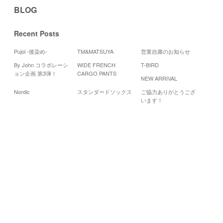
BLOG
Recent Posts
Pujol -後染め-
TM&MATSUYA
営業自粛のお知らせ
By John コラボレーシ
WIDE FRENCH
T-BIRD
Cale
ョン企画 第3弾！
CARGO PANTS
NEW ARRIVAL
20
Nordic
スタンダードソックス
ご協力ありがとうござ
月
火
水
います！
1
2
3
8
9
10
15
16
17
22
23
24
29
30
«
5
月
7
月
»