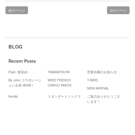
前のページ
次のページ
BLOG
Recent Posts
Pujol -後染め-
TM&MATSUYA
営業自粛のお知らせ
By John コラボレーシ
WIDE FRENCH
T-BIRD
Cal
ョン企画 第3弾！
CARGO PANTS
NEW ARRIVAL
2
Nordic
スタンダードソックス
ご協力ありがとうござ
月
火
います！
3
4
10
11
17
18
24
25
«