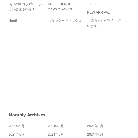
By John コラボレーシ
WIDE FRENCH
T-BIRD
Cale
ョン企画 第3弾！
CARGO PANTS
NEW ARRIVAL
20
Nordic
スタンダードソックス
ご協力ありがとうござ
月
火
水
います！
3
5
4
10
11
12
17
18
19
24
25
26
«
3
月
5
月
»
Monthly Archives
2021年9月
2021年8月
2021年7月
2021年6月
2021年5月
2021年4月