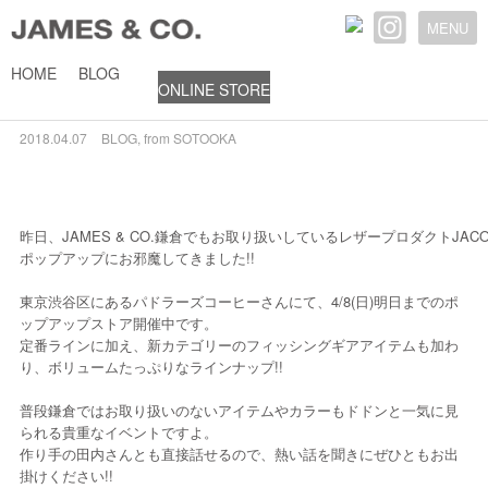
MENU
HOME
BLOG
ONLINE STORE
JACOU POP-UP STORE @PADDLERS COFFEE
2018.04.07
BLOG
,
from SOTOOKA
昨日、JAMES & CO.鎌倉でもお取り扱いしているレザープロダクトJAC
ポップアップにお邪魔してきました!!
東京渋谷区にあるパドラーズコーヒーさんにて、4/8(日)明日までのポ
ップアップストア開催中です。
定番ラインに加え、新カテゴリーのフィッシングギアアイテムも加わ
り、ボリュームたっぷりなラインナップ!!
普段鎌倉ではお取り扱いのないアイテムやカラーもドドンと一気に見
られる貴重なイベントですよ。
作り手の田内さんとも直接話せるので、熱い話を聞きにぜひともお出
掛けください!!