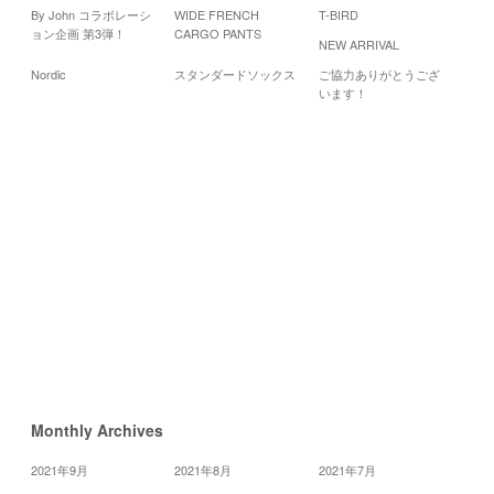
By John コラボレーシ
WIDE FRENCH
T-BIRD
Cal
ョン企画 第3弾！
CARGO PANTS
NEW ARRIVAL
2
Nordic
スタンダードソックス
ご協力ありがとうござ
月
火
います！
2
3
9
10
16
17
23
24
30
«
3
月
5
月
»
Monthly Archives
2021年9月
2021年8月
2021年7月