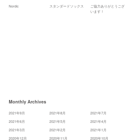
20
Nordic
スタンダードソックス
ご協力ありがとうござ
月
火
います！
5
6
12
13
19
20
26
27
«
9
月
11
月
»
Monthly Archives
2021年9月
2021年8月
2021年7月
2021年6月
2021年5月
2021年4月
2021年3月
2021年2月
2021年1月
2020年12月
2020年11月
2020年10月