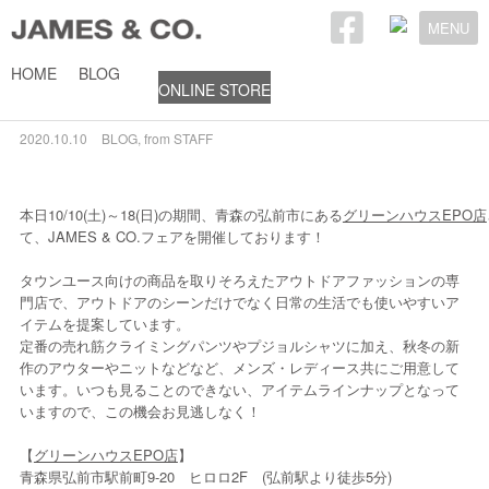
MENU
HOME
BLOG
ONLINE STORE
JAMES & CO. FAIR
2020.10.10
BLOG
,
from STAFF
本日10/10(土)～18(日)の期間、青森の弘前市にある
グリーンハウスEPO店
て、JAMES & CO.フェアを開催しております！
タウンユース向けの商品を取りそろえたアウトドアファッションの専
門店で、アウトドアのシーンだけでなく日常の生活でも使いやすいア
イテムを提案しています。
定番の売れ筋クライミングパンツやプジョルシャツに加え、秋冬の新
作のアウターやニットなどなど、メンズ・レディース共にご用意して
います。いつも見ることのできない、アイテムラインナップとなって
いますので、この機会お見逃しなく！
【
グリーンハウスEPO店
】
青森県弘前市駅前町9-20 ヒロロ2F (弘前駅より徒歩5分)