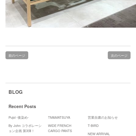
前のページ
次のページ
BLOG
Recent Posts
Pujol -後染め-
TM&MATSUYA
営業自粛のお知らせ
By John コラボレーシ
WIDE FRENCH
T-BIRD
Cal
ョン企画 第3弾！
CARGO PANTS
NEW ARRIVAL