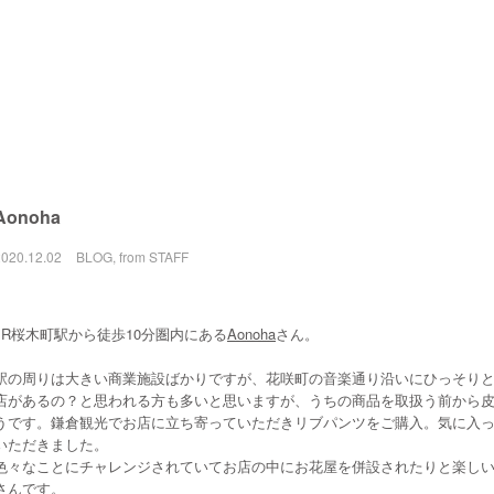
Aonoha
2020.12.02
BLOG
,
from STAFF
JR桜木町駅から徒歩10分圏内にある
Aonoha
さん。
駅の周りは大きい商業施設ばかりですが、花咲町の音楽通り沿いにひっそり
店があるの？と思われる方も多いと思いますが、うちの商品を取扱う前から
うです。鎌倉観光でお店に立ち寄っていただきリブパンツをご購入。気に入
いただきました。
色々なことにチャレンジされていてお店の中にお花屋を併設されたりと楽し
さんです。