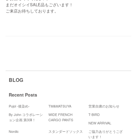
まだオイシイSALE品もございます！
ご来店お待ちしております。
BLOG
Recent Posts
Pujol -後染め-
TM&MATSUYA
営業自粛のお知らせ
By John コラボレーシ
WIDE FRENCH
T-BIRD
Cale
ョン企画 第3弾！
CARGO PANTS
NEW ARRIVAL
20
Nordic
スタンダードソックス
ご協力ありがとうござ
月
火
水
います！