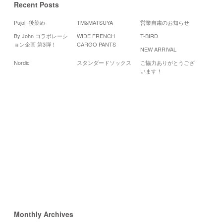
Recent Posts
Pujol -後染め-
TM&MATSUYA
営業自粛のお知らせ
By John コラボレーシ
WIDE FRENCH
T-BIRD
Cale
ョン企画 第3弾！
CARGO PANTS
NEW ARRIVAL
200
Nordic
スタンダードソックス
ご協力ありがとうござ
月
火
水
います！
5
6
7
12
13
14
19
20
21
26
28
27
«
10
月
12
月
»
Monthly Archives