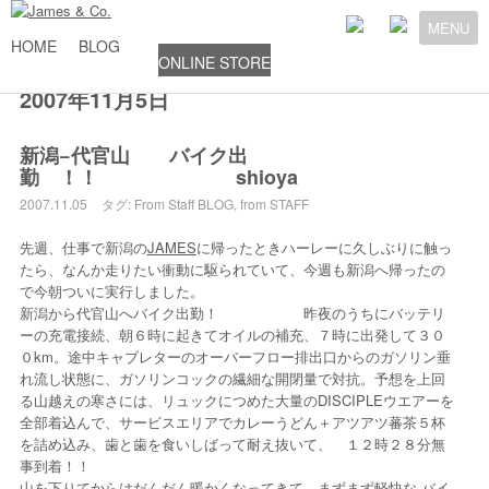
MENU
HOME
BLOG
ONLINE STORE
2007年11月5日
新潟−代官山 バイク出
勤 ！！ shioya
2007.11.05
タグ:
From Staff
BLOG
,
from STAFF
先週、仕事で新潟の
JAMES
に帰ったときハーレーに久しぶりに触っ
たら、なんか走りたい衝動に駆られていて、今週も新潟へ帰ったの
で今朝ついに実行しました。
新潟から代官山へバイク出勤！ 昨夜のうちにバッテリ
ーの充電接続、朝６時に起きてオイルの補充、７時に出発して３０
０km。途中キャブレターのオーバーフロー排出口からのガソリン垂
れ流し状態に、ガソリンコックの繊細な開閉量で対抗。予想を上回
る山越えの寒さには、リュックにつめた大量のDISCIPLEウエアーを
全部着込んで、サービスエリアでカレーうどん＋アツアツ蕃茶５杯
を詰め込み、歯と歯を食いしばって耐え抜いて、 １２時２８分無
事到着！！
山を下りてからはだんだん暖かくなってきて、まずまず軽快な バイ