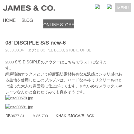
MENU
HOME
BLOG
ONLINE STORE
2008年3月4日
08' DISCIPLE S/S new-6
2008.03.04
タグ:
DISCIPLE
BLOG
,
STUDIO ORIBE
2008 S/S DISCIPLEのアウターはこちらでラストになりま
す
綿麻強撚オックスという綿麻混紡素材特有な光沢感とシャリ感のあ
る生地を使用したこのブルゾンは、ハードな本格ミリタリーものと
は違った大人な雰囲気に仕上がってます。きれいめなスラックスや
シャツなんかと合わせてみても良さそうです。
DB0677-81 ￥35,700 KHAKI/MOCA/BLACK