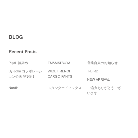
BLOG
Recent Posts
Pujol -後染め-
TM&MATSUYA
営業自粛のお知らせ
By John コラボレーシ
WIDE FRENCH
T-BIRD
Cale
ョン企画 第3弾！
CARGO PANTS
NEW ARRIVAL
20
Nordic
スタンダードソックス
ご協力ありがとうござ
月
火
水
います！
3
5
4
11
12
10
17
18
19
24
25
26
31
«
2