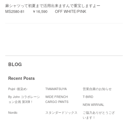
麻シャツって初夏まで活用出来ますんで重宝しますよー
MS2580-81 ￥16,590 OFF WHITE/PINK
BLOG
Recent Posts
Pujol -後染め-
TM&MATSUYA
営業自粛のお知らせ
By John コラボレーシ
WIDE FRENCH
T-BIRD
Cale
ョン企画 第3弾！
CARGO PANTS
NEW ARRIVAL
20
Nordic
スタンダードソックス
ご協力ありがとうござ
月
火
水
います！
3
5
4
11
12
10