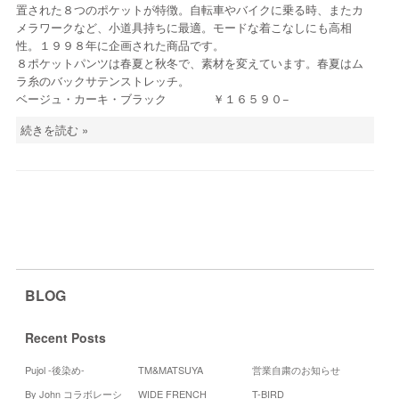
置された８つのポケットが特徴。自転車やバイクに乗る時、またカ
メラワークなど、小道具持ちに最適。モードな着こなしにも高相
性。１９９８年に企画された商品です。
８ポケットパンツは春夏と秋冬で、素材を変えています。春夏はム
ラ糸のバックサテンストレッチ。
ベージュ・カーキ・ブラック ￥１６５９０−
続きを読む »
BLOG
Recent Posts
Pujol -後染め-
TM&MATSUYA
営業自粛のお知らせ
By John コラボレーシ
WIDE FRENCH
T-BIRD