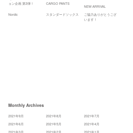
Cale
ョン企画 第3弾！
CARGO PANTS
NEW ARRIVAL
20
Nordic
スタンダードソックス
ご協力ありがとうござ
月
火
水
います！
1
2
7
8
9
14
15
16
21
23
22
28
«
1
月
3
月
»
Monthly Archives
2021年9月
2021年8月
2021年7月
2021年6月
2021年5月
2021年4月
2021年3月
2021年2月
2021年1月