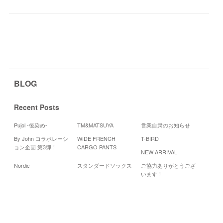
BLOG
Recent Posts
Pujol -後染め-
TM&MATSUYA
営業自粛のお知らせ
By John コラボレーシ
WIDE FRENCH
T-BIRD
Cale
ョン企画 第3弾！
CARGO PANTS
NEW ARRIVAL
20
Nordic
スタンダードソックス
ご協力ありがとうござ
月
火
水
います！
4
5
6
11
12
13
18
19
20
25
26
27