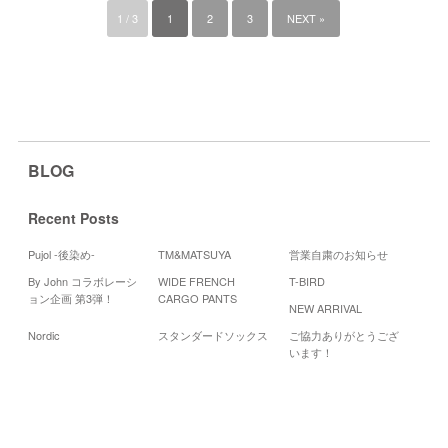
1 / 3
1
2
3
NEXT »
BLOG
Recent Posts
Pujol -後染め-
TM&MATSUYA
営業自粛のお知らせ
By John コラボレーシ
WIDE FRENCH
T-BIRD
Cal
ョン企画 第3弾！
CARGO PANTS
NEW ARRIVAL
2
Nordic
スタンダードソックス
ご協力ありがとうござ
月
火
います！
3
4
10
11
17
18
24
25
31