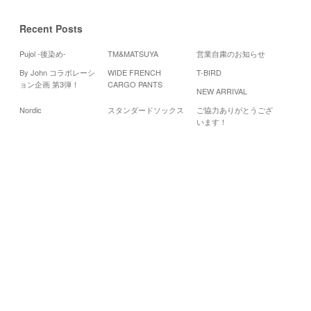
Recent Posts
Pujol -後染め-
TM&MATSUYA
営業自粛のお知らせ
By John コラボレーシ
WIDE FRENCH
T-BIRD
Cale
ョン企画 第3弾！
CARGO PANTS
NEW ARRIVAL
20
Nordic
スタンダードソックス
ご協力ありがとうござ
月
火
水
います！
1
6
7
8
13
14
15
20
21
22
27
29
28
«
3
月
5
月
»