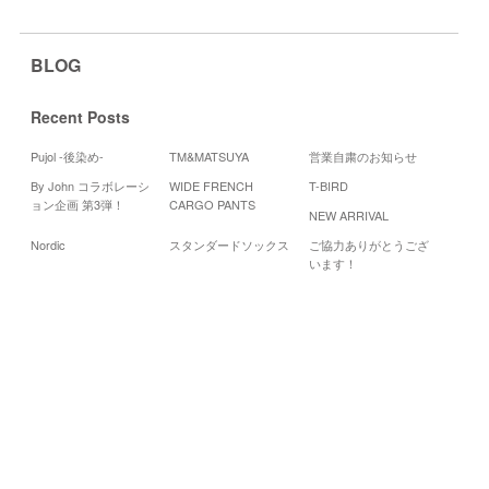
BLOG
Recent Posts
Pujol -後染め-
TM&MATSUYA
営業自粛のお知らせ
By John コラボレーシ
WIDE FRENCH
T-BIRD
Cale
ョン企画 第3弾！
CARGO PANTS
NEW ARRIVAL
20
Nordic
スタンダードソックス
ご協力ありがとうござ
月
火
水
います！
1
6
7
8
13
14
15
20
21
22
27
28
29
«
6
月
8