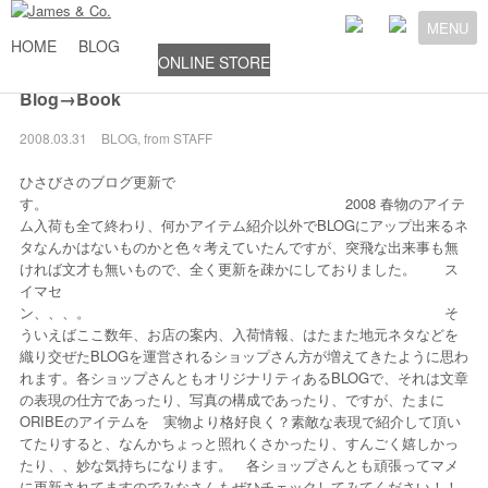
MENU
HOME
BLOG
ONLINE STORE
Blog→Book
2008.03.31
BLOG
,
from STAFF
ひさびさのブログ更新で
す。 2008 春物のアイテ
ム入荷も全て終わり、何かアイテム紹介以外でBLOGにアップ出来るネ
タなんかはないものかと色々考えていたんですが、突飛な出来事も無
ければ文才も無いもので、全く更新を疎かにしておりました。 ス
イマセ
ン、、、。 そ
ういえばここ数年、お店の案内、入荷情報、はたまた地元ネタなどを
織り交ぜたBLOGを運営されるショップさん方が増えてきたように思わ
れます。各ショップさんともオリジナリティあるBLOGで、それは文章
の表現の仕方であったり、写真の構成であったり、ですが、たまに
ORIBEのアイテムを 実物より格好良く？素敵な表現で紹介して頂い
てたりすると、なんかちょっと照れくさかったり、すんごく嬉しかっ
たり、、妙な気持ちになります。 各ショップさんとも頑張ってマメ
に更新されてますのでみなさんもぜひチェックしてみてください！！