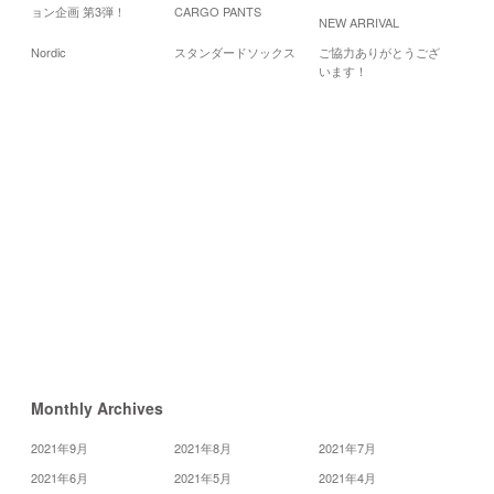
ョン企画 第3弾！
CARGO PANTS
NEW ARRIVAL
2
Nordic
スタンダードソックス
ご協力ありがとうござ
月
火
います！
3
4
11
10
17
18
24
25
31
«
2
月
4
月
»
Monthly Archives
2021年9月
2021年8月
2021年7月
2021年6月
2021年5月
2021年4月