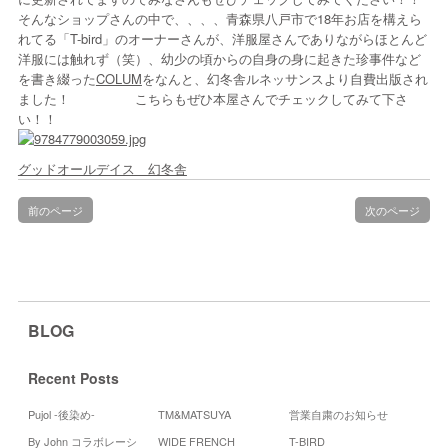
そんなショップさんの中で、、、、青森県八戸市で18年お店を構えら
れてる「T-bird」のオーナーさんが、洋服屋さんでありながらほとんど
洋服には触れず（笑）、幼少の頃からの自身の身に起きた珍事件など
を書き綴った
COLUM
をなんと、幻冬舎ルネッサンスより自費出版され
ました！ こちらもぜひ本屋さんでチェックしてみて下さ
い！！
グッドオールデイス 幻冬舎
前のページ
次のページ
BLOG
Recent Posts
Pujol -後染め-
TM&MATSUYA
営業自粛のお知らせ
By John コラボレーシ
WIDE FRENCH
T-BIRD
Cal