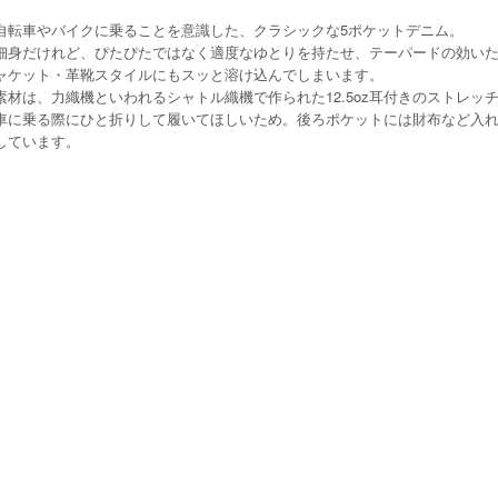
自転車やバイクに乗ることを意識した、クラシックな5ポケットデニム。
細身だけれど、ぴたぴたではなく適度なゆとりを持たせ、テーパードの効い
ャケット・革靴スタイルにもスッと溶け込んでしまいます。
素材は、力織機といわれるシャトル織機で作られた12.5oz耳付きのストレ
車に乗る際にひと折りして履いてほしいため。後ろポケットには財布など入
しています。