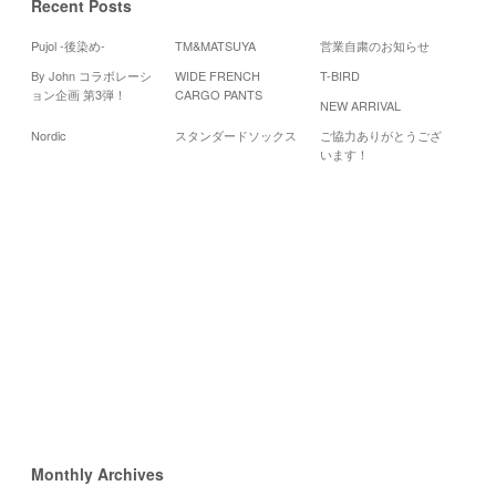
Recent Posts
Pujol -後染め-
TM&MATSUYA
営業自粛のお知らせ
By John コラボレーシ
WIDE FRENCH
T-BIRD
Cal
ョン企画 第3弾！
CARGO PANTS
NEW ARRIVAL
2
Nordic
スタンダードソックス
ご協力ありがとうござ
月
火
います！
6
7
13
14
20
21
27
28
«
3
月
5
月
»
Monthly Archives