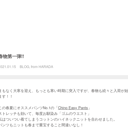
春物第一弾!!
2021.01.15
BLOG
,
from HARADA
まもなく大寒を迎え、もっとも寒い時期に突入ですが、春物も続々と入荷が
ます！！
この春夏にオススメパンツNo.1の「
Chino Easy Pants
」
ストレッチも効いて、毎度お馴染み「ゴムのウエスト」
私はついつい着てしまうコットンのハイネックニットを合わせました。
パンツもニットも春まで重宝すること間違いなし！