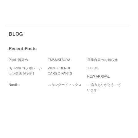
BLOG
Recent Posts
Pujol -後染め-
TM&MATSUYA
営業自粛のお知らせ
By John コラボレーシ
WIDE FRENCH
T-BIRD
Cale
ョン企画 第3弾！
CARGO PANTS
NEW ARRIVAL
20
Nordic
スタンダードソックス
ご協力ありがとうござ
月
火
水
います！
3
5
4
10
11
12
17
18
19
24
25
26
«
8
月