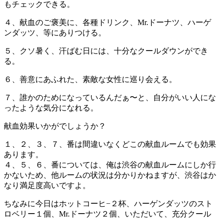
もチェックできる。
４、献血のご褒美に、各種ドリンク、Mr.ドーナツ、ハーゲ
ンダッツ、等にありつける。
５、クソ暑く、汗ばむ日には、十分なクールダウンができ
る。
６、善意にあふれた、素敵な女性に巡り会える。
７、誰かのためになっているんだぁ〜と、自分がいい人にな
ったような気分になれる。
献血効果いかがでしょうか？
１、２、３、７、番は間違いなくどこの献血ルームでも効果
あります。
４、５、６、番については、俺は渋谷の献血ルームにしか行
かないため、他ルームの状況は分かりかねますが、渋谷はか
なり満足度高いですよ。
ちなみに今日はホットコーヒ−２杯、ハーゲンダッツのスト
ロベリー１個、Mr.ドーナツ２個、いただいて、充分クール