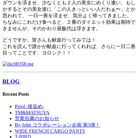
ダウンを済ませ、少なくとも２人の美女にめくり逢い、もし
かするとその美女達に「この人きっといい人だわぁ〜」とか
思われて、 一日一善を済ませ、気分よく帰ってきました。
ちなみにこれだけ食べると、２番のダイエット効果は期待で
きませんが、そのかわり昼飯代は浮きます。
どうですか、皆さんも献血行ってみては！
これを読んで誰かが献血に行ってくれれば、さらに一日二善
目ってことです、ヨロシク！！
BLOG
Recent Posts
Pujol -後染め-
TM&MATSUYA
営業自粛のお知らせ
By John コラボレーション企画 第3弾！
WIDE FRENCH CARGO PANTS
T-BIRD