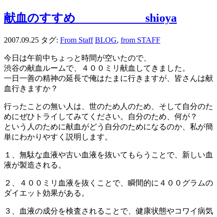
献血のすすめ shioya
2007.09.25
タグ:
From Staff
BLOG
,
from STAFF
今日は午前中ちょっと時間が空いたので、
渋谷の献血ルームで、４００ミリ献血してきました。
一日一善の精神の延長で俺はたまに行きますが、皆さんは献
血行きますか？
行ったことの無い人は、世のため人のため、そして自分のた
めにぜひトライしてみてください。自分のため、何が？
という人のために献血がどう自分のためになるのか、私が簡
単にわかりやすく説明します。
１、無駄な血液や古い血液を抜いてもらうことで、新しい血
液が製造される。
２、４００ミリ血液を抜くことで、瞬間的に４００グラムの
ダイエット効果がある。
３、血液の成分を検査されることで、健康状態やコワイ病気