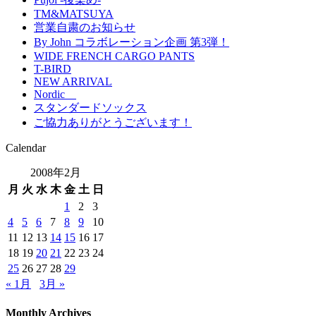
TM&MATSUYA
営業自粛のお知らせ
By John コラボレーション企画 第3弾！
WIDE FRENCH CARGO PANTS
T-BIRD
NEW ARRIVAL
Nordic
スタンダードソックス
ご協力ありがとうございます！
Calendar
2008年2月
月
火
水
木
金
土
日
1
2
3
4
5
6
7
8
9
10
11
12
13
14
15
16
17
18
19
20
21
22
23
24
25
26
27
28
29
« 1月
3月 »
Monthly Archives