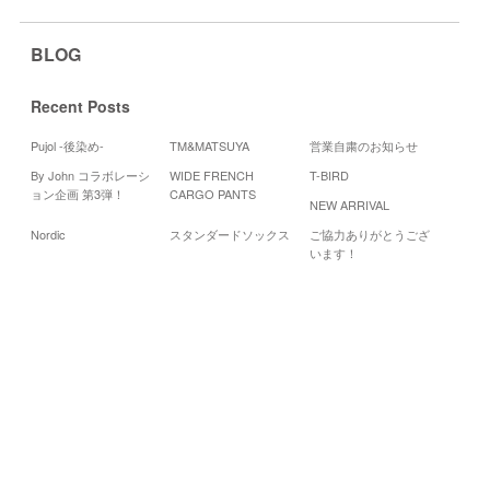
BLOG
Recent Posts
Pujol -後染め-
TM&MATSUYA
営業自粛のお知らせ
By John コラボレーシ
WIDE FRENCH
T-BIRD
Cale
ョン企画 第3弾！
CARGO PANTS
NEW ARRIVAL
20
Nordic
スタンダードソックス
ご協力ありがとうござ
月
火
水
います！
1
2
3
9
8
10
15
17
16
22
24
23
29
30
«
5
月
7
月