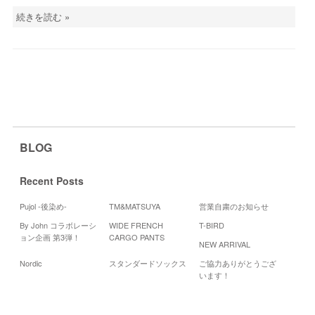
続きを読む »
BLOG
Recent Posts
Pujol -後染め-
TM&MATSUYA
営業自粛のお知らせ
By John コラボレーシ
WIDE FRENCH
T-BIRD
Cale
ョン企画 第3弾！
CARGO PANTS
NEW ARRIVAL
20
Nordic
スタンダードソックス
ご協力ありがとうござ
月
火
水
います！
1
2
3
9
8
10
15
17
16
22
24
23