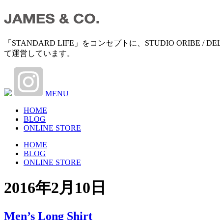
「STANDARD LIFE」をコンセプトに、STUDIO ORIB
て運営しています。
MENU
HOME
BLOG
ONLINE STORE
HOME
BLOG
ONLINE STORE
2016年2月10日
Men’s Long Shirt